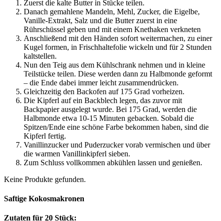
Zuerst die kalte Butter in Stücke teilen.
Danach gemahlene Mandeln, Mehl, Zucker, die Eigelbe,
Vanille-Extrakt, Salz und die Butter zuerst in eine
Rührschüssel geben und mit einem Knethaken verkneten
Anschließend mit den Händen sofort weitermachen, zu einer
Kugel formen, in Frischhaltefolie wickeln und für 2 Stunden
kaltstellen.
Nun den Teig aus dem Kühlschrank nehmen und in kleine
Teilstücke teilen. Diese werden dann zu Halbmonde geformt
– die Ende dabei immer leicht zusammendrücken.
Gleichzeitig den Backofen auf 175 Grad vorheizen.
Die Kipferl auf ein Backblech legen, das zuvor mit
Backpapier ausgelegt wurde. Bei 175 Grad, werden die
Halbmonde etwa 10-15 Minuten gebacken. Sobald die
Spitzen/Ende eine schöne Farbe bekommen haben, sind die
Kipferl fertig.
Vanillinzucker und Puderzucker vorab vermischen und über
die warmen Vanillinkipferl sieben.
Zum Schluss vollkommen abkühlen lassen und genießen.
Keine Produkte gefunden.
Saftige Kokosmakronen
Zutaten für 20 Stück: