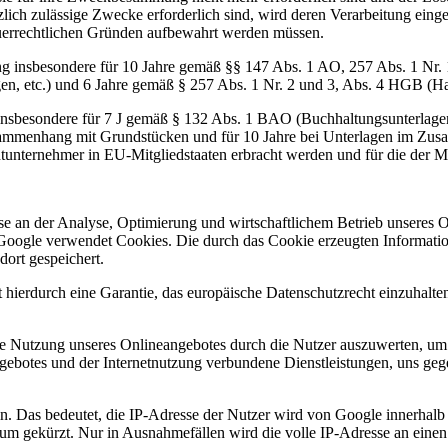
zlich zulässige Zwecke erforderlich sind, wird deren Verarbeitung eing
steuerrechtlichen Gründen aufbewahrt werden müssen.
ng insbesondere für 10 Jahre gemäß §§ 147 Abs. 1 AO, 257 Abs. 1 Nr.
en, etc.) und 6 Jahre gemäß § 257 Abs. 1 Nr. 2 und 3, Abs. 4 HGB (Ha
 insbesondere für 7 J gemäß § 132 Abs. 1 BAO (Buchhaltungsunterlage
sammenhang mit Grundstücken und für 10 Jahre bei Unterlagen im Zusa
htunternehmer in EU-Mitgliedstaaten erbracht werden und für die d
esse an der Analyse, Optimierung und wirtschaftlichem Betrieb unseres
Google verwendet Cookies. Die durch das Cookie erzeugten Informati
ort gespeichert.
 hierdurch eine Garantie, das europäische Datenschutzrecht einzuhalten
e Nutzung unseres Onlineangebotes durch die Nutzer auszuwerten, um R
ebotes und der Internetnutzung verbundene Dienstleistungen, uns geg
in. Das bedeutet, die IP-Adresse der Nutzer wird von Google innerhalb
m gekürzt. Nur in Ausnahmefällen wird die volle IP-Adresse an einen