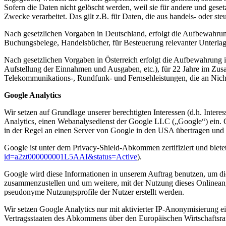
Sofern die Daten nicht gelöscht werden, weil sie für andere und geset
Zwecke verarbeitet. Das gilt z.B. für Daten, die aus handels- oder 
Nach gesetzlichen Vorgaben in Deutschland, erfolgt die Aufbewahru
Buchungsbelege, Handelsbücher, für Besteuerung relevanter Unterlag
Nach gesetzlichen Vorgaben in Österreich erfolgt die Aufbewahrung
Aufstellung der Einnahmen und Ausgaben, etc.), für 22 Jahre im Zu
Telekommunikations-, Rundfunk- und Fernsehleistungen, die an Nic
Google Analytics
Wir setzen auf Grundlage unserer berechtigten Interessen (d.h. Inter
Analytics, einen Webanalysedienst der Google LLC („Google“) ein. 
in der Regel an einen Server von Google in den USA übertragen und d
Google ist unter dem Privacy-Shield-Abkommen zertifiziert und bietet
id=a2zt000000001L5AAI&status=Active
).
Google wird diese Informationen in unserem Auftrag benutzen, um di
zusammenzustellen und um weitere, mit der Nutzung dieses Onlineang
pseudonyme Nutzungsprofile der Nutzer erstellt werden.
Wir setzen Google Analytics nur mit aktivierter IP-Anonymisierung e
Vertragsstaaten des Abkommens über den Europäischen Wirtschaftsrau