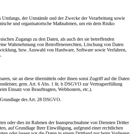
es Umfangs, der Umstände und der Zwecke der Verarbeitung sowie
technische und organisatorische Maßnahmen, um ein dem Risiko
sischen Zugangs zu den Daten, als auch des sie betreffenden
die eine Wahrnehmung von Betroffenenrechten, Löschung von Daten
ntwicklung, bzw. Auswahl von Hardware, Software sowie Verfahren,
.
en, sie an diese übermitteln oder ihnen sonst Zugriff auf die Daten
nstleister, gem. Art. 6 Abs. 1 lit. b DSGVO zur Vertragserfüllung
 beim Einsatz von Beauftragten, Webhostern, etc.).
auf Grundlage des Art. 28 DSGVO.
iten oder dies im Rahmen der Inanspruchnahme von Diensten Dritter
ten, auf Grundlage Ihrer Einwilligung, aufgrund einer rechtlichen
eiten oder lassen wir die Daten in einem Drittland nur beim Vorliegen