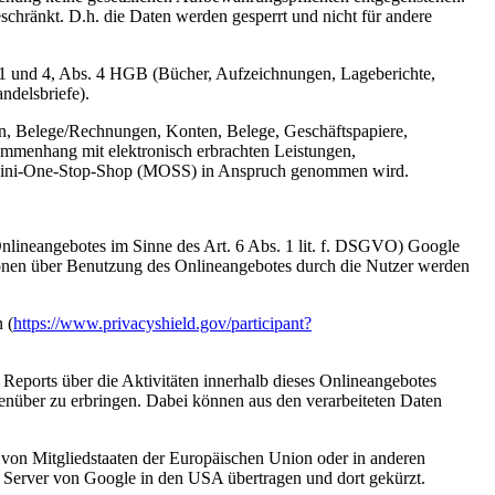
eschränkt. D.h. die Daten werden gesperrt und nicht für andere
 1 und 4, Abs. 4 HGB (Bücher, Aufzeichnungen, Lageberichte,
ndelsbriefe).
n, Belege/Rechnungen, Konten, Belege, Geschäftspapiere,
mmenhang mit elektronisch erbrachten Leistungen,
er Mini-One-Stop-Shop (MOSS) in Anspruch genommen wird.
 Onlineangebotes im Sinne des Art. 6 Abs. 1 lit. f. DSGVO) Google
onen über Benutzung des Onlineangebotes durch die Nutzer werden
 (
https://www.privacyshield.gov/participant?
eports über die Aktivitäten innerhalb dieses Onlineangebotes
enüber zu erbringen. Dabei können aus den verarbeiteten Daten
 von Mitgliedstaaten der Europäischen Union oder in anderen
 Server von Google in den USA übertragen und dort gekürzt.