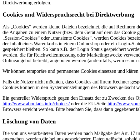
Direktwerbung erfolgen.
Cookies und Widerspruchsrecht bei Direktwerbung
Als „Cookies“ werden kleine Dateien bezeichnet, die auf Rechnern d
die Angaben zu einem Nutzer (bzw. dem Gerät auf dem das Cookie ges
„Session-Cookies“ oder „transiente Cookies“, werden Cookies bezeich
der Inhalt eines Warenkorbs in einem Onlineshop oder ein Login-Sta
gespeichert bleiben. So kann z.B. der Login-Status gespeichert werd
werden, die für Reichweitenmessung oder Marketingzwecke verwendet
Onlineangebot betreibt, angeboten werden (andernfalls, wenn es nur 
Wir können temporäre und permanente Cookies einsetzen und klären 
Falls die Nutzer nicht möchten, dass Cookies auf ihrem Rechner gesp
Cookies können in den Systemeinstellungen des Browsers gelöscht w
Ein genereller Widerspruch gegen den Einsatz der zu Zwecken des Onl
http://www.aboutads.info/choices/
oder die EU-Seite
http://www.your
Browsers erreicht werden. Bitte beachten Sie, dass dann gegebenenfa
Löschung von Daten
Die von uns verarbeiteten Daten werden nach Maßgabe der Art. 17 u
angegeben, werden die bei uns gespeicherten Daten gelöscht, sobald