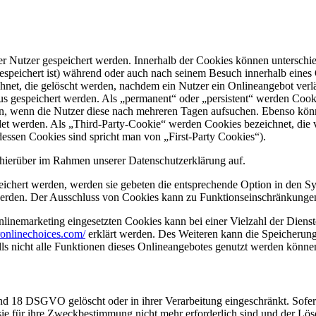
er Nutzer gespeichert werden. Innerhalb der Cookies können unterschi
peichert ist) während oder auch nach seinem Besuch innerhalb eines 
net, die gelöscht werden, nachdem ein Nutzer ein Onlineangebot verlä
tus gespeichert werden. Als „permanent“ oder „persistent“ werden Coo
en, wenn die Nutzer diese nach mehreren Tagen aufsuchen. Ebenso könn
 werden. Als „Third-Party-Cookie“ werden Cookies bezeichnet, die v
dessen Cookies sind spricht man von „First-Party Cookies“).
hierüber im Rahmen unserer Datenschutzerklärung auf.
eichert werden, werden sie gebeten die entsprechende Option in den Sy
erden. Der Ausschluss von Cookies kann zu Funktionseinschränkungen
inemarketing eingesetzten Cookies kann bei einer Vielzahl der Dienste
onlinechoices.com/
erklärt werden. Des Weiteren kann die Speicherung
lls nicht alle Funktionen dieses Onlineangebotes genutzt werden könne
nd 18 DSGVO gelöscht oder in ihrer Verarbeitung eingeschränkt. Sofer
 sie für ihre Zweckbestimmung nicht mehr erforderlich sind und der L