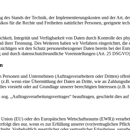
 des Stands der Technik, der Implementierungskosten und der Art, d
isikos für die Rechte und Freiheiten natürlicher Personen, geeignete 
keit, Integrität und Verfügbarkeit von Daten durch Kontrolle des phy
 und ihrer Trennung. Des Weiteren haben wir Verfahren eingerichtet, 
ksichtigen wir den Schutz personenbezogener Daten bereits bei der E
g und durch datenschutzfreundliche Voreinstellungen (Art. 25 DSGVO)
en
ersonen und Unternehmen (Auftragsverarbeitern oder Dritten) offenbar
s (z.B. wenn eine Übermittlung der Daten an Dritte, wie an Zahlungsdie
g dies vorsieht oder auf Grundlage unserer berechtigten Interessen (z.B.
s sog. „Auftragsverarbeitungsvertrages“ beauftragen, geschieht dies 
en Union (EU) oder des Europäischen Wirtschaftsraums (EWR)) verarbe
folgt dies nur, wenn es zur Erfüllung unserer (vor)vertraglichen Pflich
hieht. Vorbehaltlich gesetzlicher oder vertraglicher Erlaubnisse, verarb