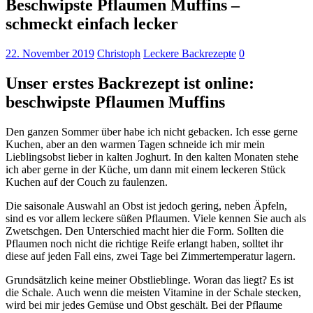
Beschwipste Pflaumen Muffins –
schmeckt einfach lecker
22. November 2019
Christoph
Leckere Backrezepte
0
Unser erstes Backrezept ist online:
beschwipste Pflaumen Muffins
Den ganzen Sommer über habe ich nicht gebacken. Ich esse gerne
Kuchen, aber an den warmen Tagen schneide ich mir mein
Lieblingsobst lieber in kalten Joghurt. In den kalten Monaten stehe
ich aber gerne in der Küche, um dann mit einem leckeren Stück
Kuchen auf der Couch zu faulenzen.
Die saisonale Auswahl an Obst ist jedoch gering, neben Äpfeln,
sind es vor allem leckere süßen Pflaumen. Viele kennen Sie auch als
Zwetschgen. Den Unterschied macht hier die Form. Sollten die
Pflaumen noch nicht die richtige Reife erlangt haben, solltet ihr
diese auf jeden Fall eins, zwei Tage bei Zimmertemperatur lagern.
Grundsätzlich keine meiner Obstlieblinge. Woran das liegt? Es ist
die Schale. Auch wenn die meisten Vitamine in der Schale stecken,
wird bei mir jedes Gemüse und Obst geschält. Bei der Pflaume