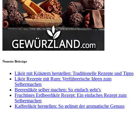
Neueste Beiträge
Likör mit Kräutern herstellen: Traditionelle Rezepte und Tipps
Likör Rezepte mit Rum: Verführerische Ideen zum
Selbermachen
Beerenlikör selber machen: So einfach geht’s
Fruchtiges Erdbeerlikör Rezept: Ein einfaches Rezept zum
Selbermachen
Kaffeelikör herstellen: So gelingt der aromatische Genuss