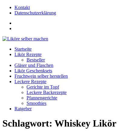
Kontakt
Datenschutzerklärung
FB
Seite
FB
Gruppe
Startseite
Likör Rezepte
Bestseller
Gläser und Flaschen
Likör Geschenksets
Fruchtwein selber herstellen
Leckere Rezepte
Gerichte im Topf
Leckere Backrezepte
Pfannengerichte
Smoothies
Ratgeber
Schlagwort:
Whiskey Likör