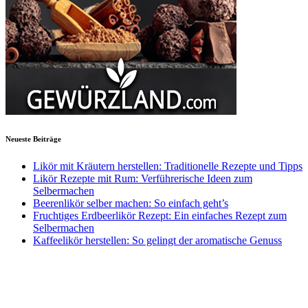
Neueste Beiträge
Likör mit Kräutern herstellen: Traditionelle Rezepte und Tipps
Likör Rezepte mit Rum: Verführerische Ideen zum
Selbermachen
Beerenlikör selber machen: So einfach geht’s
Fruchtiges Erdbeerlikör Rezept: Ein einfaches Rezept zum
Selbermachen
Kaffeelikör herstellen: So gelingt der aromatische Genuss