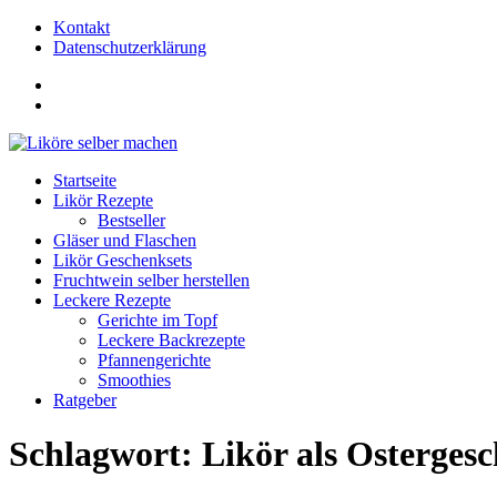
Kontakt
Datenschutzerklärung
FB
Seite
FB
Gruppe
Startseite
Likör Rezepte
Bestseller
Gläser und Flaschen
Likör Geschenksets
Fruchtwein selber herstellen
Leckere Rezepte
Gerichte im Topf
Leckere Backrezepte
Pfannengerichte
Smoothies
Ratgeber
Schlagwort:
Likör als Osterges