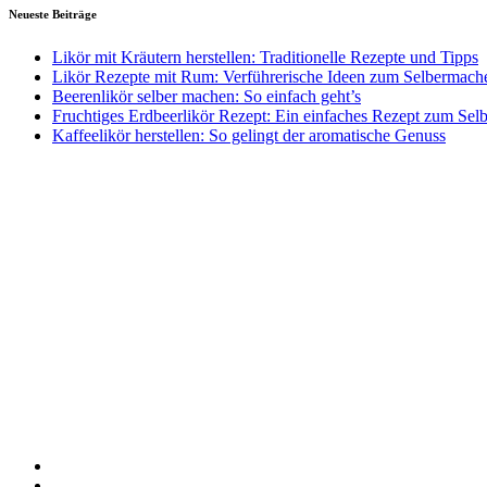
Neueste Beiträge
Likör mit Kräutern herstellen: Traditionelle Rezepte und Tipps
Likör Rezepte mit Rum: Verführerische Ideen zum Selbermach
Beerenlikör selber machen: So einfach geht’s
Fruchtiges Erdbeerlikör Rezept: Ein einfaches Rezept zum Se
Kaffeelikör herstellen: So gelingt der aromatische Genuss
FB
Seite
FB