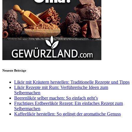
Neueste Beiträge
Likör mit Kräutern herstellen: Traditionelle Rezepte und Tipps
Likör Rezepte mit Rum: Verführerische Ideen zum
Selbermachen
Beerenlikör selber machen: So einfach geht’s
Fruchtiges Erdbeerlikör Rezept: Ein einfaches Rezept zum
Selbermachen
Kaffeelikör herstellen: So gelingt der aromatische Genuss